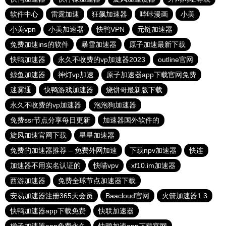
软件中心
雷霆加速
狂飙加速器
哔咔漫画
小美
小美vpn
小美加速器
快鸭VPN
元链加速器
免费加速ins的软件
暴雪加速器
原子加速最新下载
快鸭加速器
永久不收费的vp加速器2023
outline官网
鲸鱼加速器
神灯vp加速
原子加速器app下载官网免费
迷雾通
快鸭游戏加速器
烧饼哥最新版下载
永久不收费的vp加速器
泡泡狗加速器
免费ssr节点分享每日更新
加速器国外软件的
旋风加速官网下载
星星加速器
免费的加速器推荐 – 免费外网加速
下载npv加速器
快连
加速器不用实名认证的
快喵vpv
xf10.im加速器
西游加速器
免费全球节点加速器下载
安易加速器注册365天会员
Baacloud官网
火箭加速器1.3
快鸭加速器app下载免费
快联加速器