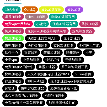
网站地图
QuickQ
旋风加速度器
旋风加速
坚果加速器
tiktok加速器
狗急加速器官网
免费vqn外网加速
小蓝鸟
优途加速器官网
风驰加速器
旋风加速器
免费vps加速器外网苹果版
旋风加速度器
快连加速器
快连加速器官网入口
原子加速器
快鸭加速器
快柠檬加速器
旋风加速度器
外网网址导航
软件中心
雷霆加速
狂飙加速器
哔咔漫画
小美
小美vpn
小美加速器
快鸭VPN
元链加速器
免费加速ins的软件
暴雪加速器
原子加速最新下载
快鸭加速器
永久不收费的vp加速器2023
outline官网
鲸鱼加速器
神灯vp加速
原子加速器app下载官网免费
迷雾通
快鸭游戏加速器
烧饼哥最新版下载
永久不收费的vp加速器
泡泡狗加速器
免费ssr节点分享每日更新
加速器国外软件的